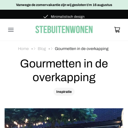
Vanwege de zomervakantie zijn wij gesloten t/m 16 augustus
Maatwerk
Minimalistisch design
Maatwerk
Home
-
Blog
-
Gourmetten in de overkapping
Gourmetten in de
overkapping
Glazen schuifwanden
Bekijk alle projecten
Glazen schuifwand
Inspiratie
Glazen schuifwand dubbelglas
Glazen buitendeur