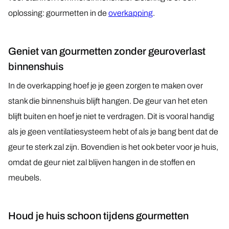
oplossing: gourmetten in de
overkapping
.
Glazen scheidingswanden
Geniet van gourmetten zonder geuroverlast
Terrasverwarmers
binnenshuis
Blade S 2500W
In de overkapping hoef je je geen zorgen te maken over
CH 2500 RW
stank die binnenshuis blijft hangen. De geur van het eten
Aero S 2500W
blijft buiten en hoef je niet te verdragen. Dit is vooral handig
als je geen ventilatiesysteem hebt of als je bang bent dat de
geur te sterk zal zijn. Bovendien is het ook beter voor je huis,
Opties
omdat de geur niet zal blijven hangen in de stoffen en
Vast raam
meubels.
Lichtstraat
Zonwering
Houd je huis schoon tijdens gourmetten