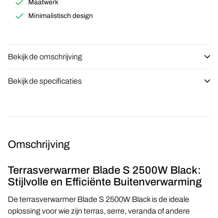
Maatwerk
Glazen scheidingswanden
Minimalistisch design
Terrasverwarmers
Bekijk de omschrijving
Blade S 2500W
Bekijk de specificaties
CH 2500 RW
Aero S 2500W
Omschrijving
Opties
Vast raam
Terrasverwarmer Blade S 2500W Black:
Stijlvolle en Efficiënte Buitenverwarming
Lichtstraat
De terrasverwarmer Blade S 2500W Black is de ideale
Zonwering
oplossing voor wie zijn terras, serre, veranda of andere