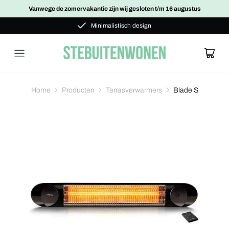
Vanwege de zomervakantie zijn wij gesloten t/m 16 augustus
Maatwerk
Minimalistisch design
Maatwerk
Home
Producten
Terrasverwarmers
Blade S
Glazen schuifwanden
Bekijk alle projecten
Glazen schuifwand
Glazen schuifwand dubbelglas
Glazen buitendeur