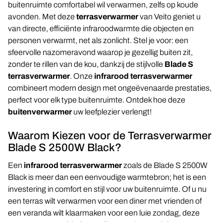
Aluminium zijwand
buitenruimte comfortabel wil verwarmen, zelfs op koude
avonden. Met deze
terrasverwarmer
van Veito geniet u
Spie
van directe, efficiënte infraroodwarmte die objecten en
personen verwarmt, net als zonlicht. Stel je voor: een
sfeervolle nazomeravond waarop je gezellig buiten zit,
zonder te rillen van de kou, dankzij de stijlvolle
Blade S
terrasverwarmer
. Onze
infrarood terrasverwarmer
combineert modern design met ongeëvenaarde prestaties,
perfect voor elk type buitenruimte. Ontdek hoe deze
buitenverwarmer
uw leefplezier verlengt!
Waarom Kiezen voor de Terrasverwarmer
Blade S 2500W Black?
Een
infrarood terrasverwarmer
zoals de Blade S 2500W
Black is meer dan een eenvoudige warmtebron; het is een
investering in comfort en stijl voor uw buitenruimte. Of u nu
een terras wilt verwarmen voor een diner met vrienden of
een veranda wilt klaarmaken voor een luie zondag, deze