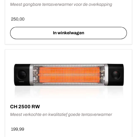
Meest gangbare terrasverwarmer voor de overkapping
250,00
In winkelwagen
Dit
product
heeft
meerdere
variaties.
Deze
optie
kan
gekozen
worden
op
de
productpagina
CH 2500 RW
Meest verkochte en kwalitatief goede terrasverwarmer
199,99