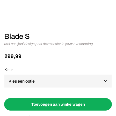
Overkappingen
Overkapping
Doekoverkapping
Blade S
Lamellen dak
Met een fraai design past deze heater in jouw overkapping
Vouwwanden
299,99
Harmonicadeuren
Kleur
Vouwwand
Binnendeuren
Glazen schuifdeuren
Toevoegen aan winkelwagen
Glazen deuren