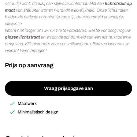
natuurlijk licht, dankzij een stijlvolle lichtstraat. Met een
lichtstraat op
maat
van stébuitenwonen wordt dit werkelijkheid. Onze lichtstraten
bieden de perfecte combinatie van stijl, duurzaamheid en energie-
efficiëntie.
Wacht niet langer om uw ruimte te verbeteren. Bestel vandaag nog uw
glazen lichtstraat
en ervaar de schoonheid van een lichte, moderne
omgeving. Klik hieronder voor een vrijblijvende offerte en laat ons uw
visie tot leven brengen!
Prijs op aanvraag
Vraag prijsopgave aan
Maatwerk
Minimalistisch design