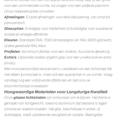
Aluminium zijwand
voor een commerciële ruimte, wij zorgen voor een perfecte pasvorm.
Spie
Onze maatwerkopties omvatten:
Afmetingen
: Exacte afmetingen voor elke dakopening, van smal tot
panoramisch.
Glasopties
: Enkelglas voor helderheid of dubbelglas voor superieure
isolatie en energie-efficiëntie.
Kleuren
: Standaard RAL 7016 (antracietgrijs) en RAL 9005 (gitzwart),
of elke gewenste RAL-kleur.
Profielen
: Aluminium frames voor een strakke, duurzame afwerking.
Extra’s
: Optionele roedes of getint glas voor een unieke look en extra
privacy.
Met onze persoonlijke aanpak bent u verzekerd van een lichtstraat die
niet alleen functioneel is, maar ook een eyecatcher in uw ruimte. Vraag
vandaag nog een vrijblijvende offerte aan en laat ons uw
droomlichtstraat ontwerpen!
Hoogwaardige Materialen voor Langdurige Kwaliteit
Onze
glazen lichtstraten
zijn ontworpen om te blijven. Het frame is
gemaakt van lichtgewicht, roestvrij aluminium dat bestand is tegen
corrosie en weersinvloeden. Het glas, beschikbaar in enkel- of
dubbelglas, biedt uitstekende stevigheid en isolatie. Belangrijke