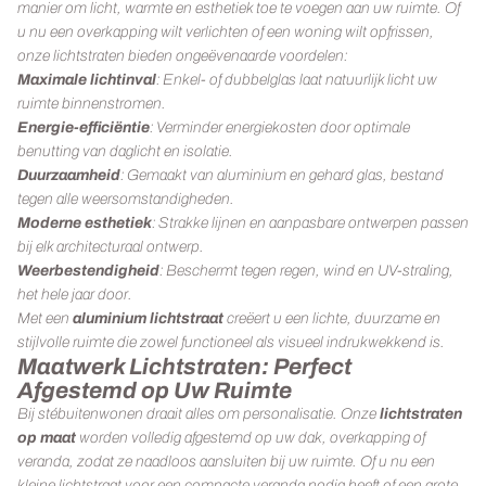
manier om licht, warmte en esthetiek toe te voegen aan uw ruimte. Of
u nu een overkapping wilt verlichten of een woning wilt opfrissen,
Glazen scheidingswanden
onze lichtstraten bieden ongeëvenaarde voordelen:
Maximale lichtinval
: Enkel- of dubbelglas laat natuurlijk licht uw
ruimte binnenstromen.
Terrasverwarmers
Energie-efficiëntie
: Verminder energiekosten door optimale
benutting van daglicht en isolatie.
Blade S 2500W
Duurzaamheid
: Gemaakt van aluminium en gehard glas, bestand
CH 2500 RW
tegen alle weersomstandigheden.
Moderne esthetiek
: Strakke lijnen en aanpasbare ontwerpen passen
Aero S 2500W
bij elk architecturaal ontwerp.
Weerbestendigheid
: Beschermt tegen regen, wind en UV-straling,
het hele jaar door.
Opties
Met een
aluminium lichtstraat
creëert u een lichte, duurzame en
stijlvolle ruimte die zowel functioneel als visueel indrukwekkend is.
Vast raam
Maatwerk Lichtstraten: Perfect
Afgestemd op Uw Ruimte
Lichtstraat
Bij stébuitenwonen draait alles om personalisatie. Onze
lichtstraten
op maat
worden volledig afgestemd op uw dak, overkapping of
Zonwering
veranda, zodat ze naadloos aansluiten bij uw ruimte. Of u nu een
kleine lichtstraat voor een compacte veranda nodig heeft of een grote