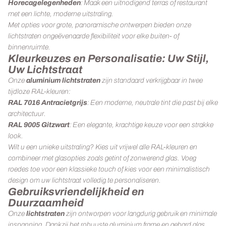
Horecagelegenheden
: Maak een uitnodigend terras of restaurant
met een lichte, moderne uitstraling.
Met opties voor grote, panoramische ontwerpen bieden onze
lichtstraten ongeëvenaarde flexibiliteit voor elke buiten- of
binnenruimte.
Kleurkeuzes en Personalisatie: Uw Stijl,
Uw Lichtstraat
Onze
aluminium lichtstraten
zijn standaard verkrijgbaar in twee
tijdloze RAL-kleuren:
RAL 7016 Antracietgrijs
: Een moderne, neutrale tint die past bij elke
architectuur.
RAL 9005 Gitzwart
: Een elegante, krachtige keuze voor een strakke
look.
Wilt u een unieke uitstraling? Kies uit vrijwel alle RAL-kleuren en
combineer met glasopties zoals getint of zonwerend glas. Voeg
roedes toe voor een klassieke touch of kies voor een minimalistisch
design om uw lichtstraat volledig te personaliseren.
Gebruiksvriendelijkheid en
Duurzaamheid
Onze
lichtstraten
zijn ontworpen voor langdurig gebruik en minimale
inspanning. Dankzij het robuuste aluminium frame en gehard glas