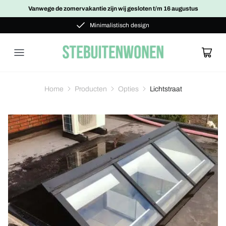
Vanwege de zomervakantie zijn wij gesloten t/m 16 augustus
Maatwerk
Minimalistisch design
Maatwerk
Home
Producten
Opties
Lichtstraat
Glazen schuifwanden
Bekijk alle projecten
Glazen schuifwand
Glazen schuifwand dubbelglas
Glazen buitendeur